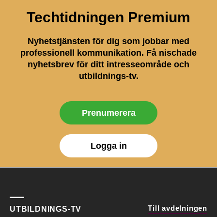
Techtidningen Premium
Nyhetstjänsten för dig som jobbar med
professionell kommunikation. Få nischade
nyhetsbrev för ditt intresseområde och
utbildnings-tv.
Prenumerera
Logga in
Till avdelningen
UTBILDNINGS-TV