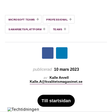
+
+
MICROSOFT TEAMS
PROFESSIONAL
+
+
SAMARBETSPLATTFORM
TEAMS
publicerad
10 mars 2023
av
Kalle Anrell
Kalle.A@kvalitetsmagasinet.se
Till startsidan