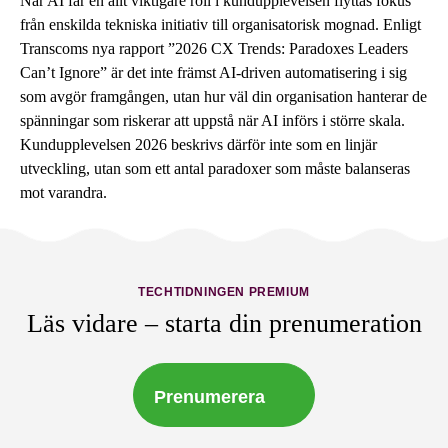
När AI får en allt viktigare roll i kundupplevelsen flyttas fokus
från enskilda tekniska initiativ till organisatorisk mognad. Enligt
Transcoms nya rapport ”2026 CX Trends: Paradoxes Leaders
Can’t Ignore” är det inte främst AI-driven automatisering i sig
som avgör framgången, utan hur väl din organisation hanterar de
spänningar som riskerar att uppstå när AI införs i större skala.
Kundupplevelsen 2026 beskrivs därför inte som en linjär
utveckling, utan som ett antal paradoxer som måste balanseras
mot varandra.
TECHTIDNINGEN PREMIUM
Läs vidare – starta din prenumeration
Prenumerera