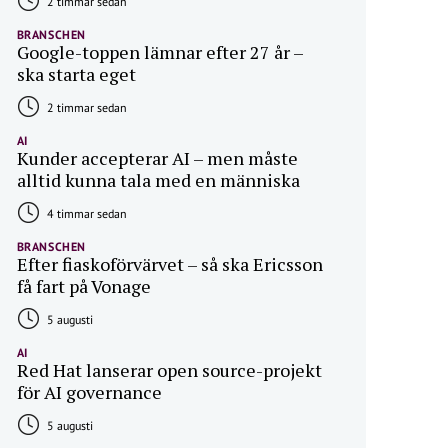
2 timmar sedan
BRANSCHEN
Google-toppen lämnar efter 27 år –
ska starta eget
2 timmar sedan
AI
Kunder accepterar AI – men måste
alltid kunna tala med en människa
4 timmar sedan
BRANSCHEN
Efter fiaskoförvärvet – så ska Ericsson
få fart på Vonage
5 augusti
AI
Red Hat lanserar open source-projekt
för AI governance
5 augusti