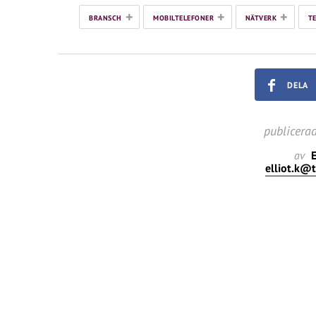
+
+
+
BRANSCH
MOBILTELEFONER
NÄTVERK
T
DELA
publicera
av
E
elliot.k@