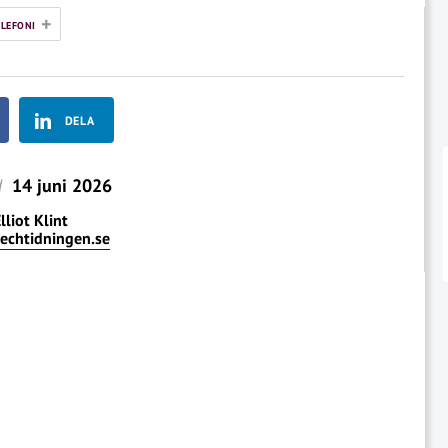
+
ELEFONI
DELA
d
14 juni 2026
lliot Klint
techtidningen.se