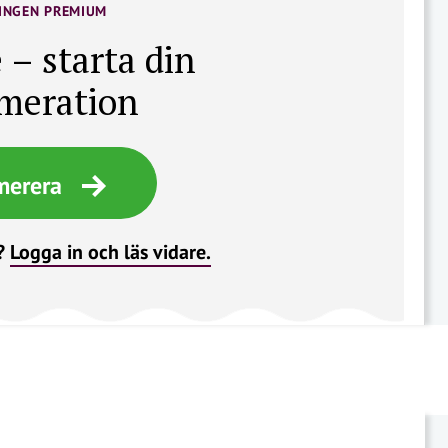
INGEN PREMIUM
 – starta din
meration
merera
?
Logga in och läs vidare.