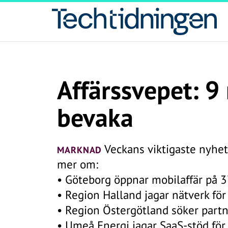
Affärssvepet: 9 
bevaka
Veckans viktigaste nyheter
MARKNAD
mer om:
• Göteborg öppnar mobilaffär på 
• Region Halland jagar nätverk för 
• Region Östergötland söker partne
• Umeå Energi jagar SaaS-stöd fö