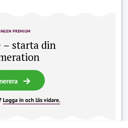
INGEN PREMIUM
 – starta din
meration
merera
?
Logga in och läs vidare.