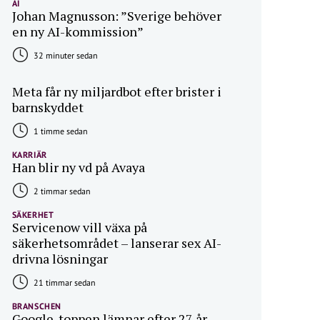
AI
Johan Magnusson: ”Sverige behöver
en ny AI-kommission”
32 minuter sedan
Meta får ny miljardbot efter brister i
barnskyddet
1 timme sedan
KARRIÄR
Han blir ny vd på Avaya
2 timmar sedan
SÄKERHET
Servicenow vill växa på
säkerhetsområdet – lanserar sex AI-
drivna lösningar
21 timmar sedan
BRANSCHEN
Google-toppen lämnar efter 27 år –