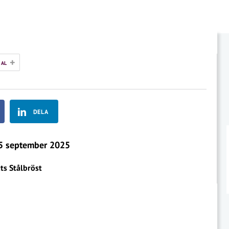
+
NAL
DELA
 september 2025
ts Stålbröst