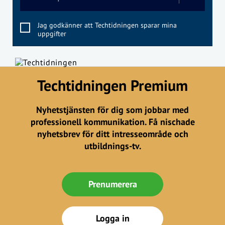
Jag godkänner att Techtidningen sparar mina
uppgifter
Techtidningen Premium
Nyhetstjänsten för dig som jobbar med
professionell kommunikation. Få nischade
nyhetsbrev för ditt intresseområde och
utbildnings-tv.
Prenumerera
Logga in