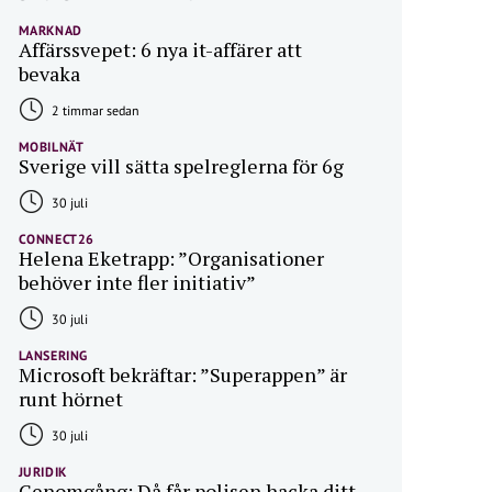
MARKNAD
Affärssvepet: 6 nya it-affärer att
bevaka
2 timmar sedan
MOBILNÄT
Sverige vill sätta spelreglerna för 6g
30 juli
CONNECT26
Helena Eketrapp: ”Organisationer
behöver inte fler initiativ”
30 juli
LANSERING
Microsoft bekräftar: ”Superappen” är
runt hörnet
30 juli
JURIDIK
Genomgång: Då får polisen hacka ditt