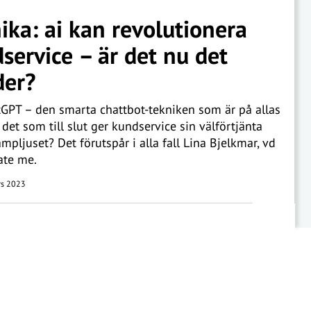
ika: ai kan revolutionera
service – är det nu det
der?
tGPT – den smarta chattbot-tekniken som är på allas
 det som till slut ger kundservice sin välförtjänta
rampljuset? Det förutspår i alla fall Lina Bjelkmar, vd
ate me.
s 2023