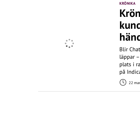
KRÖNIKA
Krön
kund
hän
Blir Cha
läppar –
plats i 
på Indic
22 mar