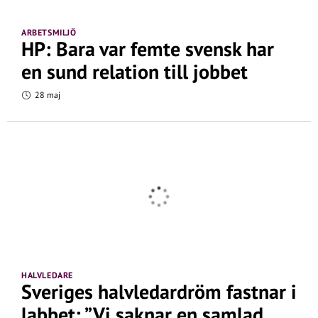
ARBETSMILJÖ
HP: Bara var femte svensk har
en sund relation till jobbet
28 maj
HALVLEDARE
Sveriges halvledardröm fastnar i
labbet: ”Vi saknar en samlad