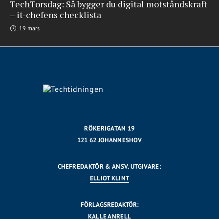
TechTorsdag: Så bygger du digital motståndskraft
– it-chefens checklista
19 mars
RÖKERIGATAN 19
121 62 JOHANNESHOV
CHEFREDAKTÖR & ANSV. UTGIVARE:
ELLIOT KLINT
FÖRLAGSREDAKTÖR:
KALLE ANRELL