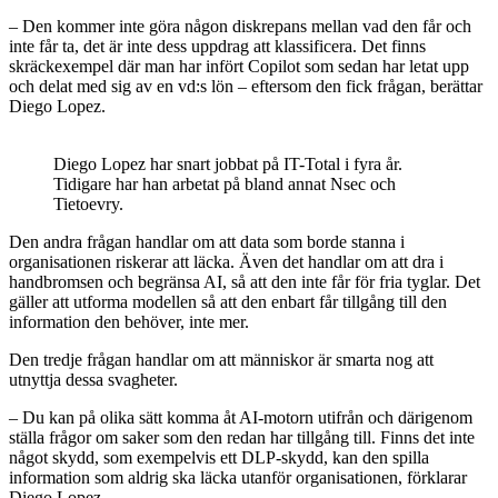
– Den kommer inte göra någon diskrepans mellan vad den får och
inte får ta, det är inte dess uppdrag att klassificera. Det finns
skräckexempel där man har infört Copilot som sedan har letat upp
och delat med sig av en vd:s lön – eftersom den fick frågan, berättar
Diego Lopez.
Diego Lopez har snart jobbat på IT-Total i fyra år.
Tidigare har han arbetat på bland annat Nsec och
Tietoevry.
Den andra frågan handlar om att data som borde stanna i
organisationen riskerar att läcka. Även det handlar om att dra i
handbromsen och begränsa AI, så att den inte får för fria tyglar. Det
gäller att utforma modellen så att den enbart får tillgång till den
information den behöver, inte mer.
Den tredje frågan handlar om att människor är smarta nog att
utnyttja dessa svagheter.
– Du kan på olika sätt komma åt AI-motorn utifrån och därigenom
ställa frågor om saker som den redan har tillgång till. Finns det inte
något skydd, som exempelvis ett DLP-skydd, kan den spilla
information som aldrig ska läcka utanför organisationen, förklarar
Diego Lopez.