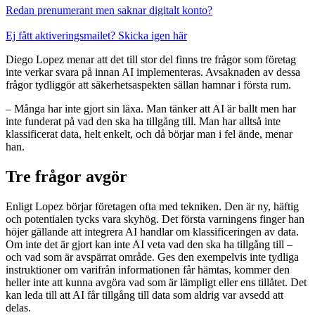
Redan prenumerant men saknar digitalt konto?
Ej fått aktiveringsmailet? Skicka igen här
Diego Lopez menar att det till stor del finns tre frågor som företag
inte verkar svara på innan AI implementeras. Avsaknaden av dessa
frågor tydliggör att säkerhetsaspekten sällan hamnar i första rum.
– Många har inte gjort sin läxa. Man tänker att AI är ballt men har
inte funderat på vad den ska ha tillgång till. Man har alltså inte
klassificerat data, helt enkelt, och då börjar man i fel ände, menar
han.
Tre frågor avgör
Enligt Lopez börjar företagen ofta med tekniken. Den är ny, häftig
och potentialen tycks vara skyhög. Det första varningens finger han
höjer gällande att integrera AI handlar om klassificeringen av data.
Om inte det är gjort kan inte AI veta vad den ska ha tillgång till –
och vad som är avspärrat område. Ges den exempelvis inte tydliga
instruktioner om varifrån informationen får hämtas, kommer den
heller inte att kunna avgöra vad som är lämpligt eller ens tillåtet. Det
kan leda till att AI får tillgång till data som aldrig var avsedd att
delas.