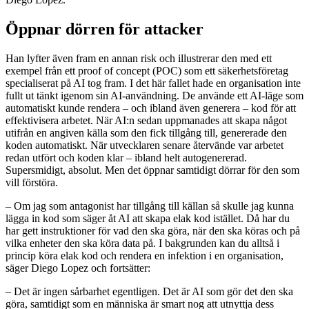
Öppnar dörren för attacker
Han lyfter även fram en annan risk och illustrerar den med ett
exempel från ett proof of concept (POC) som ett säkerhetsföretag
specialiserat på AI tog fram. I det här fallet hade en organisation inte
fullt ut tänkt igenom sin AI-användning. De använde ett AI-läge som
automatiskt kunde rendera – och ibland även generera – kod för att
effektivisera arbetet. När AI:n sedan uppmanades att skapa något
utifrån en angiven källa som den fick tillgång till, genererade den
koden automatiskt. När utvecklaren senare återvände var arbetet
redan utfört och koden klar – ibland helt autogenererad.
Supersmidigt, absolut. Men det öppnar samtidigt dörrar för den som
vill förstöra.
– Om jag som antagonist har tillgång till källan så skulle jag kunna
lägga in kod som säger åt AI att skapa elak kod istället. Då har du
har gett instruktioner för vad den ska göra, när den ska köras och på
vilka enheter den ska köra data på. I bakgrunden kan du alltså i
princip köra elak kod och rendera en infektion i en organisation,
säger Diego Lopez och fortsätter:
– Det är ingen sårbarhet egentligen. Det är AI som gör det den ska
göra, samtidigt som en människa är smart nog att utnyttja dess