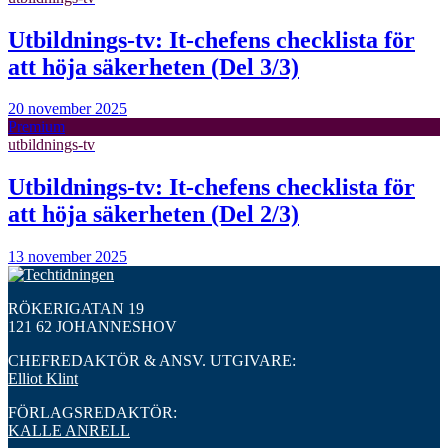
Utbildnings-tv: It-chefens checklista för
att höja säkerheten (Del 3/3)
20 november 2025
Premium
utbildnings-tv
Utbildnings-tv: It-chefens checklista för
att höja säkerheten (Del 2/3)
13 november 2025
RÖKERIGATAN 19
121 62 JOHANNESHOV
CHEFREDAKTÖR & ANSV. UTGIVARE:
Elliot Klint
FÖRLAGSREDAKTÖR:
KALLE ANRELL