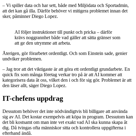
– Vi spiller data och har sett, både med Miljödata och Sportadmin,
att det kan gå illa. Därför behöver vi mitigera problemet innan det
sker, påminner Diego Lopez.
AI följer instruktioner till punkt och pricka – därför
krävs noggrannhet både vad gäller att sätta gränser som
att ge den utrymme att arbeta.
Återigen, gör förarbetet ordentligt. Och som Einstein sade, genier
undviker problemen.
– Jag tror att det viktigaste är att göra ett ordentligt grundarbete. En
quick fix som många företag verkar tro på är att AI kommer att
kategorisera data åt oss, vilket den i och för sig gör. Problemet är att
den läser allt, säger Diego Lopez.
IT-chefens uppdrag
Dessutom behöver det inte nödvändigtvis bli billigare att använda
sig av AI. Det kostar exempelvis att köpa in program. Dessutom kan
det bli kostsamt om man inte vet exakt vad AI ska kunna skapa åt
dig. Då tvingas ofta människor sitta och kontrollera uppgifterna i
efterhand ändå.