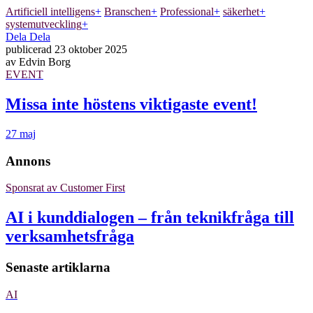
Artificiell intelligens
+
Branschen
+
Professional
+
säkerhet
+
systemutveckling
+
Dela
Dela
publicerad
23 oktober 2025
av
Edvin Borg
EVENT
Missa inte höstens viktigaste event!
27 maj
Annons
Sponsrat av
Customer First
AI i kunddialogen – från teknikfråga till
verksamhetsfråga
Senaste artiklarna
AI