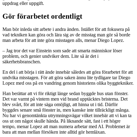
uppdrag eller uppgift.
Gör förarbetet ordentligt
Man bör inleda sitt arbete i andra änden. Istället för att fokusera på
vad tekniken kan göra och lära sig av de misstag man gör så borde
man arbeta för att inte göra misstagen alls, menar Diego Lopez.
– Jag tror det var Einstein som sade att smarta människor löser
problem, och genier undviker dem. Lite så är det i
säkerhetsbranschen.
En del i att börja i rätt ände innebär således att göra förarbetet för att
undvika misstagen. För att göra saken ännu lite tydligare tar Diego
Lopez med oss på en vandring genom historiens olika byggtekniker.
Han berättar att vi för riktigt länge sedan byggde hus utan fönster.
Det var varmt på vintern men vid brand upptäcktes bristerna. Det
blev svårt, för att inte säga omöjligt, att hinna ut i tid. Därför
byggdes senare små fönster in, men kanske inte tillräckligt många.
Nu har vi genomtänkta utrymningsvägar vilket innebär att vi kan ta
oss ut om något skulle hända. På liknande sätt, fast i ett högre
tempo, menar Lopez att man numera arbetar med AI. Problemet är
bara att man mellan försöken inte alltid gör hemläxan.