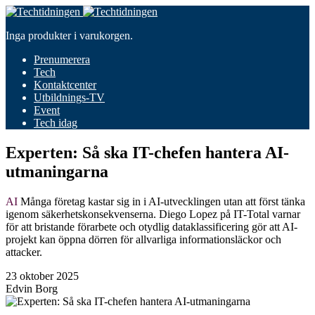
Inga produkter i varukorgen.
Prenumerera
Tech
Kontaktcenter
Utbildnings-TV
Event
Tech idag
Experten: Så ska IT-chefen hantera AI-
utmaningarna
AI
Många företag kastar sig in i AI-utvecklingen utan att först tänka
igenom säkerhetskonsekvenserna. Diego Lopez på IT-Total varnar
för att bristande förarbete och otydlig dataklassificering gör att AI-
projekt kan öppna dörren för allvarliga informationsläckor och
attacker.
23 oktober 2025
Edvin Borg