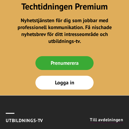
Techtidningen Premium
Nyhetstjänsten för dig som jobbar med
professionell kommunikation. Få nischade
nyhetsbrev för ditt intresseområde och
utbildnings-tv.
Prenumerera
Logga in
Till avdelningen
UTBILDNINGS-TV