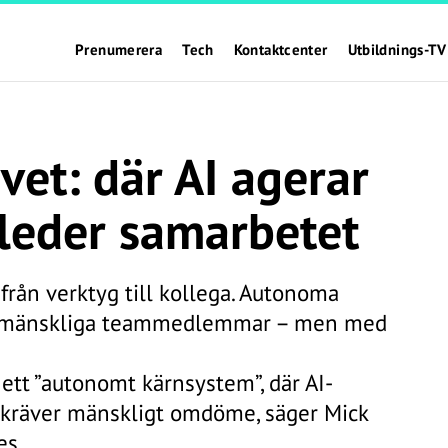
Prenumerera
Tech
Kontaktcenter
Utbildnings-TV
vet: där AI agerar
leder samarbetet
 från verktyg till kollega. Autonoma
som mänskliga teammedlemmar – men med
r ett ”autonomt kärnsystem”, där AI-
e kräver mänskligt omdöme, säger Mick
es.