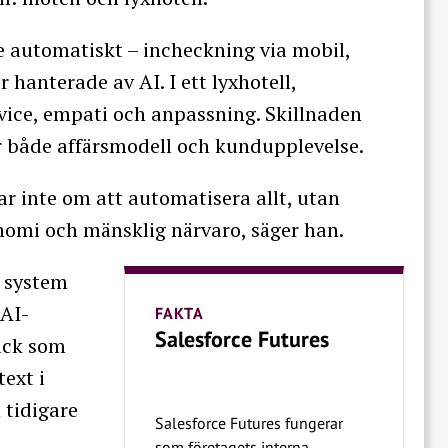
ke automatiskt – incheckning via mobil,
hanterade av AI. I ett lyxhotell,
rvice, empati och anpassning. Skillnaden
 både affärsmodell och kundupplevelse.
r inte om att automatisera allt, utan
nomi och mänsklig närvaro, säger han.
a system
 AI-
FAKTA
Salesforce Futures
ack som
text i
 tidigare
Salesforce Futures fungerar
som företagets interna