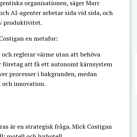
 agentiska organisationen, säger Marc
och AI-agenter arbetar sida vid sida, och
 produktivitet.
 Costigan en metafor:
r och reglerar värme utan att behöva
 företag att få ett autonomt kärnsystem
iver processer i bakgrunden, medan
k och innovation.
s är en strategisk fråga. Mick Costigan
l: motell och lyxhotell.