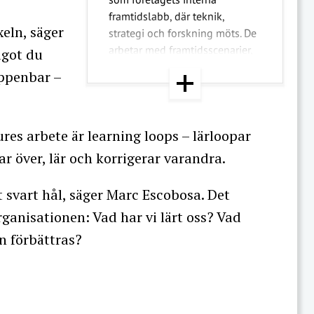
framtidslabb, där teknik,
xeln, säger
strategi och forskning möts. De
arbetar med framtidsscenarier,
ågot du
forskning och tekniska
uppenbar –
prototyper för att stödja ledare i
att fatta beslut om innovation
och AI-strategi. Teamet
ures arbete är learning loops – lärloopar
publicerar Do Futures Magazine
och samarbetar med universitet,
r över, lär och korrigerar varandra.
startupnätverk och tekniklab
världen över.
t svart hål, säger Marc Escobosa. Det
rganisationen: Vad har vi lärt oss? Vad
n förbättras?