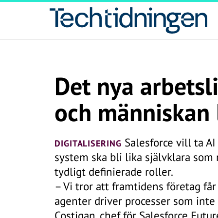
Det nya arbetsli
och människan 
Salesforce vill ta AI
DIGITALISERING
system ska bli lika självklara 
tydligt definierade roller.
– Vi tror att framtidens företag få
agenter driver processer som int
Costigan, chef för Salesforce Futur