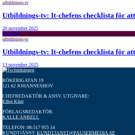
utbildnings-tv
Utbildnings-tv: It-chefens checklista för at
20 november 2025
Premium
utbildnings-tv
Utbildnings-tv: It-chefens checklista för at
13 november 2025
RÖKERIGATAN 19
121 62 JOHANNESHOV
CHEFREDAKTÖR & ANSV. UTGIVARE:
Elliot Klint
FÖRLAGSREDAKTÖR:
KALLE ANRELL
TELEFON: 08-517 955 14
KUNDTJÄNST:
KUNDTJANST@PAUSERMEDIA.SE