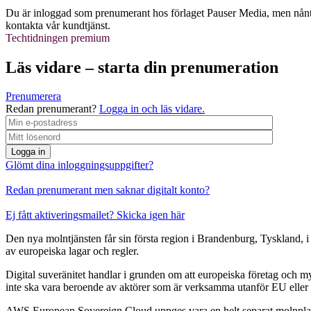
Du är inloggad som prenumerant hos förlaget Pauser Media, men nånti
kontakta vår kundtjänst.
Techtidningen premium
Läs vidare – starta din prenumeration
Prenumerera
Redan prenumerant?
Logga in och läs vidare.
Logga in
Glömt dina inloggningsuppgifter?
Redan prenumerant men saknar digitalt konto?
Ej fått aktiveringsmailet? Skicka igen här
Den nya molntjänsten får sin första region i Brandenburg, Tyskland, i 
av europeiska lagar och regler.
Digital suveränitet handlar i grunden om att europeiska företag och m
inte ska vara beroende av aktörer som är verksamma utanför EU eller a
AWS European Sovereign Cloud uppges vara en helt separat molnplattfo