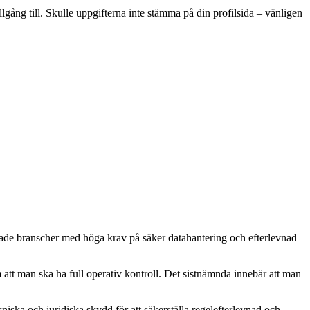
lgång till. Skulle uppgifterna inte stämma på din profilsida – vänligen
lerade branscher med höga krav på säker datahantering och efterlevnad
att man ska ha full operativ kontroll. Det sistnämnda innebär att man
ka och juridiska skydd för att säkerställa regelefterlevnad och