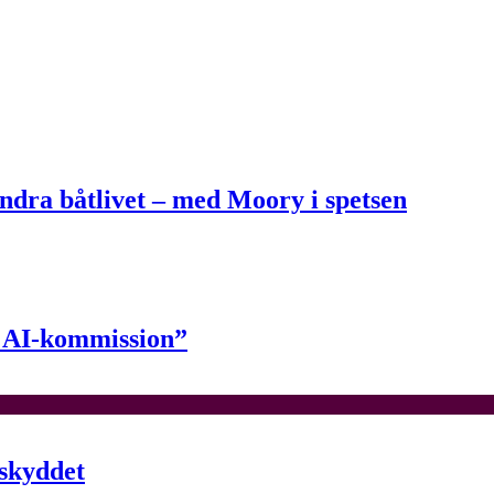
ändra båtlivet – med Moory i spetsen
y AI-kommission”
nskyddet