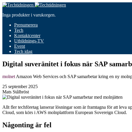
Inga produkter i varukorgen.
Prenumerera
Tech
Kontaktcenter
Utbildnings-TV
Event
Tech idag
Digital suveränitet i fokus när SAP samar
molnet
Amazon Web Services och SAP samarbetar kring en ny molnplatt
25 september 2025
Mats Stålbröst
Allt fler techföretag lanserar lösningar som är framtagna för att le
Cloud, som körs i AWS molnplattform European Sovereign Cloud.
Någonting är fel