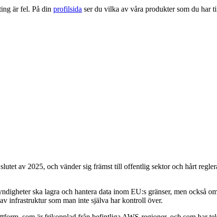
ng är fel. På din
profilsida
ser du vilka av våra produkter som du har til
slutet av 2025, och vänder sig främst till offentlig sektor och hårt reg
yndigheter ska lagra och hantera data inom EU:s gränser, men också om 
v infrastruktur som man inte själva har kontroll över.
rm, som är frikopplad från befintliga AWS-regioner, och som har teknis