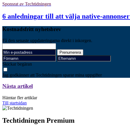
Sponsrat av
Techtidningen
6 anledningar till att välja native-annonse
Kostnadsfritt nyhetsbrev
Få den senaste uppdateringarna direkt i inkorgen.
Skickar begäran
Jag godkänner att Techtidningen sparar mina uppgifter
Nästa artikel
Hämtar fler artiklar
Till startsidan
Techtidningen Premium