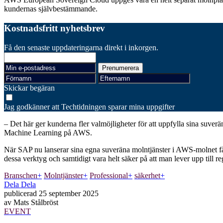
kundernas självbestämmande.
Kostnadsfritt nyhetsbrev
Få den senaste uppdateringarna direkt i inkorgen.
Skickar begäran
Jag godkänner att Techtidningen sparar mina uppgifter
– Det här ger kunderna fler valmöjligheter för att uppfylla sina suve
Machine Learning på AWS.
När SAP nu lanserar sina egna suveräna molntjänster i AWS-molnet f
dessa verktyg och samtidigt vara helt säker på att man lever upp till
Branschen
+
Molntjänster
+
Professional
+
säkerhet
+
Dela
Dela
publicerad
25 september 2025
av
Mats Stålbröst
EVENT