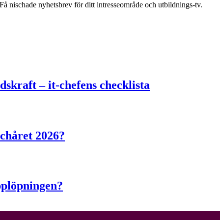
å nischade nyhetsbrev för ditt intresseområde och utbildnings-tv.
skraft – it-chefens checklista
echåret 2026?
pplöpningen?