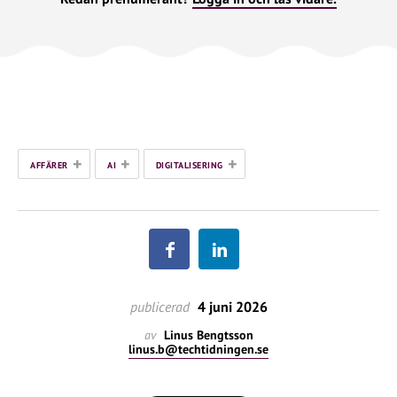
+
+
+
AFFÄRER
AI
DIGITALISERING
publicerad
4 juni 2026
av
Linus Bengtsson
linus.b@techtidningen.se