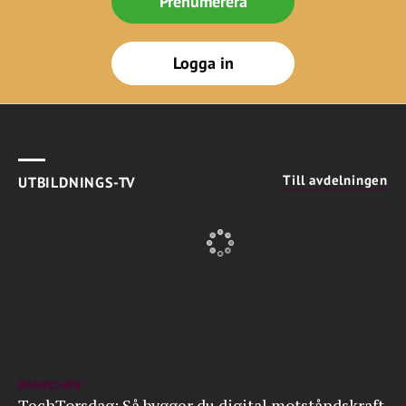
Prenumerera
Logga in
Till avdelningen
UTBILDNINGS-TV
BRANSCHEN
TechTorsdag: Så bygger du digital motståndskraft