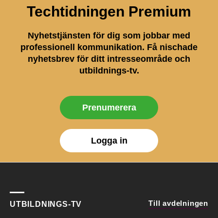
Techtidningen Premium
Nyhetstjänsten för dig som jobbar med
professionell kommunikation. Få nischade
nyhetsbrev för ditt intresseområde och
utbildnings-tv.
Prenumerera
Logga in
Till avdelningen
UTBILDNINGS-TV