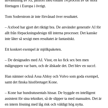
användning av AI, jämfört med endast 14 procent av de stora
företagen i Europa i övrigt.
Tom Soderstrom är inte förvånad över resultatet.
– Axfood har gjort det riktigt bra. De använder generativ AI för
allt från förpackningsdesign till interna processer. Det kanske
inte låter så sexigt men resultatet är fantastiskt.
Ett konkret exempel är mjölkpaketen.
– De designades med AI. Visst, en ko fick sex ben men
målgruppen var barn, och de älskade det. Det blev en succé.
Han nämner också Assa Abloy och Volvo som goda exempel,
samt det finska hissföretaget Kone.
– Kone har hundratusentals hissar. De byggde en intelligent
assistent för sina tekniker, så de slipper ta med manualen. Det är
en intern lösning med låg risk och väldigt hög nytta.