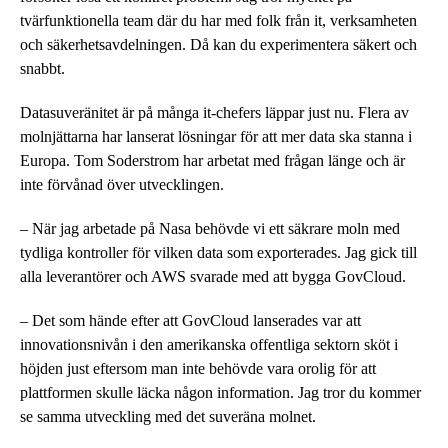
tvärfunktionella team där du har med folk från it, verksamheten
och säkerhetsavdelningen. Då kan du experimentera säkert och
snabbt.
Datasuveränitet är på många it-chefers läppar just nu. Flera av
molnjättarna har lanserat lösningar för att mer data ska stanna i
Europa. Tom Soderstrom har arbetat med frågan länge och är
inte förvånad över utvecklingen.
– När jag arbetade på Nasa behövde vi ett säkrare moln med
tydliga kontroller för vilken data som exporterades. Jag gick till
alla leverantörer och AWS svarade med att bygga GovCloud.
– Det som hände efter att GovCloud lanserades var att
innovationsnivån i den amerikanska offentliga sektorn sköt i
höjden just eftersom man inte behövde vara orolig för att
plattformen skulle läcka någon information. Jag tror du kommer
se samma utveckling med det suveräna molnet.