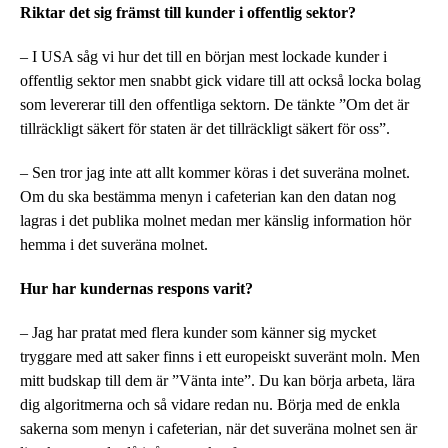
Riktar det sig främst till kunder i offentlig sektor?
– I USA såg vi hur det till en början mest lockade kunder i
offentlig sektor men snabbt gick vidare till att också locka bolag
som levererar till den offentliga sektorn. De tänkte ”Om det är
tillräckligt säkert för staten är det tillräckligt säkert för oss”.
– Sen tror jag inte att allt kommer köras i det suveräna molnet.
Om du ska bestämma menyn i cafeterian kan den datan nog
lagras i det publika molnet medan mer känslig information hör
hemma i det suveräna molnet.
Hur har kundernas respons varit?
– Jag har pratat med flera kunder som känner sig mycket
tryggare med att saker finns i ett europeiskt suveränt moln. Men
mitt budskap till dem är ”Vänta inte”. Du kan börja arbeta, lära
dig algoritmerna och så vidare redan nu. Börja med de enkla
sakerna som menyn i cafeterian, när det suveräna molnet sen är