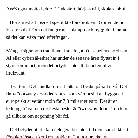
AWS egna motto lyder: ”Tänk stort, börja smått, skala snabbt.”
– Börja med att lösa ett specifikt affärsproblem. Gör en demo.
Visa resultat. Om det fungerar, skala upp och bygg det i molnet
så det kan växa med efterfrågan.
Många frågor som traditionellt sett legat på it-chefens bord som
AI eller cybersäkerhet har under de senaste åren flyttat in i
styrelserummet, men det betyder inte att it-chefen blivit
irrelevant.
– Tvärtom. Det handlar om att fatta rätt beslut på rätt nivå. Det
finns ”one-way door decisions” som vårt beslut att bygga ett
europeiskt suveränt moln för 7,8 miljarder euro. Det är en
ledningsfråga men de flesta beslut är ”two-way doors”, du kan
gå tillbaka om någonting blir fel.
– Det betyder att du kan delegera besluten till dem som faktiskt
försöker lösa ett konkret problem. Jag tror mycket på