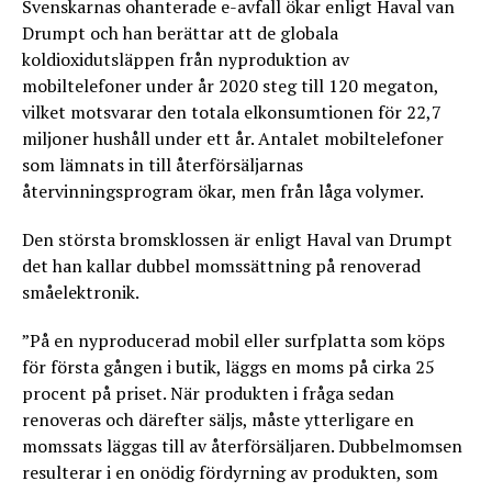
Svenskarnas ohanterade e-avfall ökar enligt Haval van
Drumpt och han berättar att de globala
koldioxidutsläppen från nyproduktion av
mobiltelefoner under år 2020 steg till 120 megaton,
vilket motsvarar den totala elkonsumtionen för 22,7
miljoner hushåll under ett år. Antalet mobiltelefoner
som lämnats in till återförsäljarnas
återvinningsprogram ökar, men från låga volymer.
Den största bromsklossen är enligt Haval van Drumpt
det han kallar dubbel momssättning på renoverad
småelektronik.
”På en nyproducerad mobil eller surfplatta som köps
för första gången i butik, läggs en moms på cirka 25
procent på priset. När produkten i fråga sedan
renoveras och därefter säljs, måste ytterligare en
momssats läggas till av återförsäljaren. Dubbelmomsen
resulterar i en onödig fördyrning av produkten, som