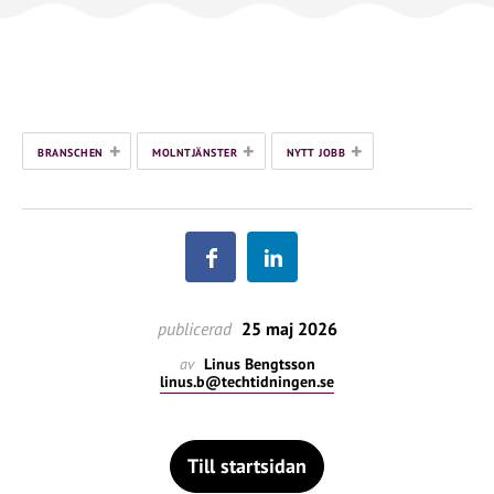
+
+
+
BRANSCHEN
MOLNTJÄNSTER
NYTT JOBB
publicerad
25 maj 2026
av
Linus Bengtsson
linus.b@techtidningen.se
Till startsidan