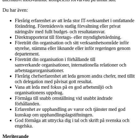
Du har även:
Flerårig erfarenhet av att leda stor IT-verksamhet i omfattande
förändring. Företrädesvis statlig förvaltning eller privat
näringsliv med fullt budget- och resultatansvar.
Direktrapporterat till företags- eller myndighetsledning.
Företrätt din organisation och sitt verksamhetsområde inför
styrelse, stämma eller liknande eller inför regeringen genom
departement.
Företrätt din organisation i förhållande till
samverkande organisationer, internationella relationer och
arbetstagarorganisationer.
Flerårig chefserfarenhet att leda genom andra chefer, med tillit
och delegation med påvisat gott resultat.
Vana att leda med fokus på en god arbetsmiljö och
organisationens uppdrag.
Förmåga till snabb omställning vid snabbt ändrade
förhållanden.
Erfarenhet av upphandling av varor och tjänster med god
kunskap om upphandlingslagstiftningen.
God förmåga att uttrycka dig i tal och skrift på svenska och
engelska.
Meriterande