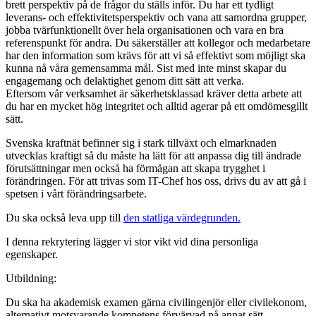
brett perspektiv på de frågor du ställs inför. Du har ett tydligt
leverans- och effektivitetsperspektiv och vana att samordna grupper,
jobba tvärfunktionellt över hela organisationen och vara en bra
referenspunkt för andra. Du säkerställer att kollegor och medarbetare
har den information som krävs för att vi så effektivt som möjligt ska
kunna nå våra gemensamma mål. Sist med inte minst skapar du
engagemang och delaktighet genom ditt sätt att verka.
Eftersom vår verksamhet är säkerhetsklassad kräver detta arbete att
du har en mycket hög integritet och alltid agerar på ett omdömesgillt
sätt.
Svenska kraftnät befinner sig i stark tillväxt och elmarknaden
utvecklas kraftigt så du måste ha lätt för att anpassa dig till ändrade
förutsättningar men också ha förmågan att skapa trygghet i
förändringen. För att trivas som IT-Chef hos oss, drivs du av att gå i
spetsen i vårt förändringsarbete.
Du ska också leva upp till
den statliga värdegrunden.
I denna rekrytering lägger vi stor vikt vid dina personliga
egenskaper.
Utbildning:
Du ska ha akademisk examen gärna civilingenjör eller civilekonom,
alternativt motsvarande kompetens förvärvad på annat sätt.