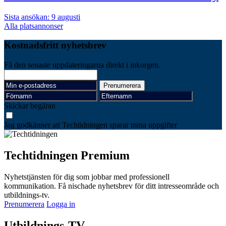
Sista ansökan: 9 augusti
Alla platsannonser
Kostnadsfritt nyhetsbrev
Få den senaste uppdateringarna direkt i inkorgen.
Skickar begäran
Jag godkänner att Techtidningen sparar mina uppgifter
Techtidningen Premium
Nyhetstjänsten för dig som jobbar med professionell
kommunikation. Få nischade nyhetsbrev för ditt intresseområde och
utbildnings-tv.
Prenumerera
Logga in
Utbildnings-TV