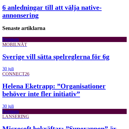
6 anledningar till att välja native-
annonsering
Senaste artiklarna
Premium
MOBILNÄT
Sverige vill sätta spelreglerna för 6g
30 juli
CONNECT26
Helena Eketrapp: ”Organisationer
behöver inte fler initiativ”
30 juli
Premium
LANSERING
Microsoft bekräftar: ”Superappen” är