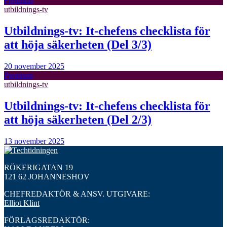
Premium
utbildnings-tv
Utbildnings-tv: It-chefens checklista för
att höja säkerheten (Del 3/3)
20 november 2025
Premium
utbildnings-tv
Utbildnings-tv: It-chefens checklista för
att höja säkerheten (Del 2/3)
13 november 2025
RÖKERIGATAN 19
121 62 JOHANNESHOV
CHEFREDAKTÖR & ANSV. UTGIVARE:
Elliot Klint
FÖRLAGSREDAKTÖR: