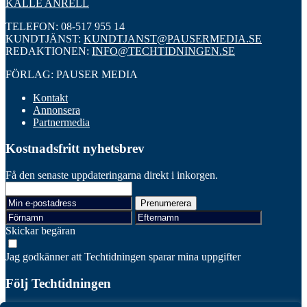
KALLE ANRELL
TELEFON: 08-517 955 14
KUNDTJÄNST:
KUNDTJANST@PAUSERMEDIA.SE
REDAKTIONEN:
INFO@TECHTIDNINGEN.SE
FÖRLAG: PAUSER MEDIA
Kontakt
Annonsera
Partnermedia
Kostnadsfritt nyhetsbrev
Få den senaste uppdateringarna direkt i inkorgen.
Skickar begäran
Jag godkänner att Techtidningen sparar mina uppgifter
Följ Techtidningen