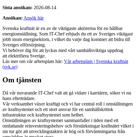
Sista ansökan:
2026-08-14
Ansökan:
Ansök här
Svenska kraftnät är en av de viktigaste aktörerna för en hållbar
energiomställning. Som IT-Chef erbjuds du ett av Sveriges viktigast
jobb inom energisektorn, i vilket du varje dag kommer att bidra till
Sveriges elförsörjning.
Vi behöver dig för att lyckas med vårt samhällsviktiga uppdrag
att elektrifiera Sverige.
Läs mer om vår arbetsplats här:
Vår arbetsplats | Svenska kraftnät
(svk.se)
Om tjänsten
Då vår nuvarande IT-Chef valt att gå vidare i karriären, söker vi nu
hans efterträdare.
Vår verksamhet växer kraftigt och vi har central roll i omställningen
av kraftsystemet och ett stort ansvar för en samhällskritisk
infrastruktur och kraftsystemet som helhet.
Omställningen av kraftsystemet sammanfaller i tiden med ett
omfattande reinvesteringsbehov och förstärkningar kraftnätet vilket i
sin tur gör att utvecklingstakten är hög och förväntningarna från
omvärlden är mycket stora.