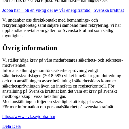
Du når oss också via e-post: Förnamn.Efternamn@svk.se.
Jobba här – bli en viktig del av vår energiframtid | Svenska kraftnät
Vi undanber oss direktkontakt med bemannings- och
rekryteringsföretag samt säljare i samband med rekrytering, vi har
upphandlade avtal som gäller för Svenska kraftnät som statlig
myndighet.
Övrig information
Vi ställer höga krav på våra medarbetares säkerhets- och sekretess-
medvetenhet.
Inför anställning genomförs säkerhetsprövning enligt
säkerhetsskyddslagen (2018:585) vilket innefattar grundutredning
och om anställningen avser befattning i säkerhetsklass kommer
säkerhetsprövningen även att innefatta en registerkontroll. För
anställning på Svenska kraftnät kan det vara ett krav på svenskt
medborgarskap i vissa befattningar.
Med anställningen följer en skyldighet att krigsplaceras.
För mer information om personalsäkerhet på svenska kraftnät.
https://www.svk.se/jobba-har
Dela
Dela