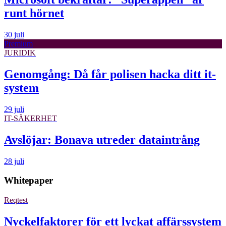
runt hörnet
30 juli
Premium
JURIDIK
Genomgång: Då får polisen hacka ditt it-
system
29 juli
IT-SÄKERHET
Avslöjar: Bonava utreder dataintrång
28 juli
Whitepaper
Reqtest
Nyckelfaktorer för ett lyckat affärssystem