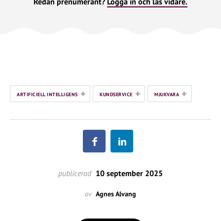
Redan prenumerant?
Logga in och läs vidare.
+
+
+
ARTIFICIELL INTELLIGENS
KUNDSERVICE
MJUKVARA
publicerad
10 september 2025
av
Agnes Alvang