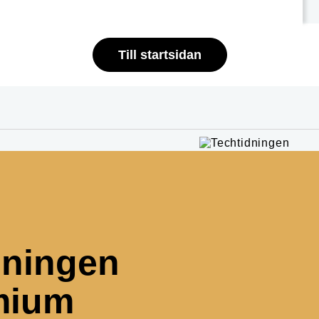
Till startsidan
dningen
mium