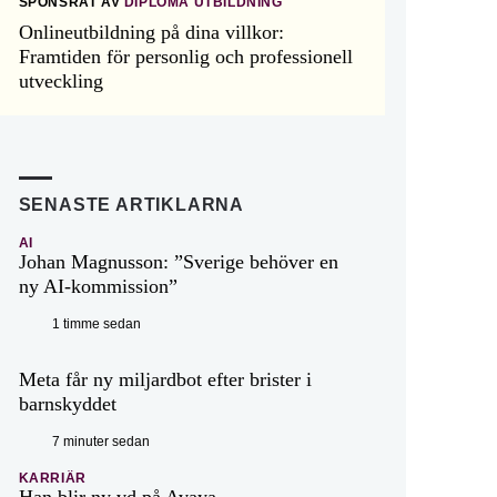
SPONSRAT AV
DIPLOMA UTBILDNING
Onlineutbildning på dina villkor:
Framtiden för personlig och professionell
utveckling
SENASTE ARTIKLARNA
AI
Johan Magnusson: ”Sverige behöver en
ny AI-kommission”
1 timme sedan
Meta får ny miljardbot efter brister i
barnskyddet
7 minuter sedan
KARRIÄR
Han blir ny vd på Avaya