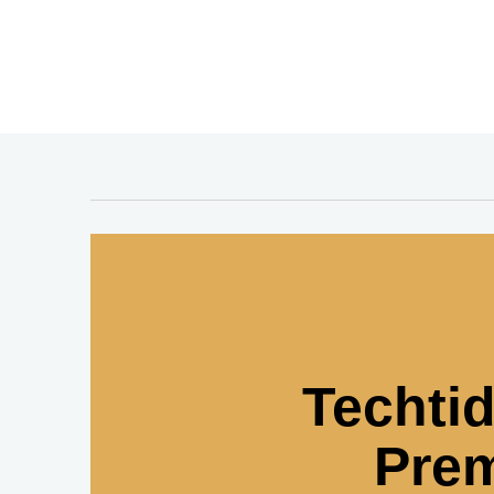
Techti
Pre