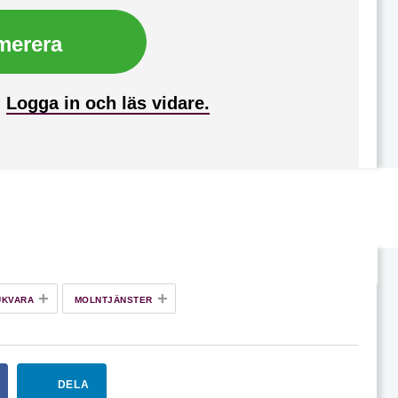
merera
?
Logga in och läs vidare.
+
+
UKVARA
MOLNTJÄNSTER
DELA