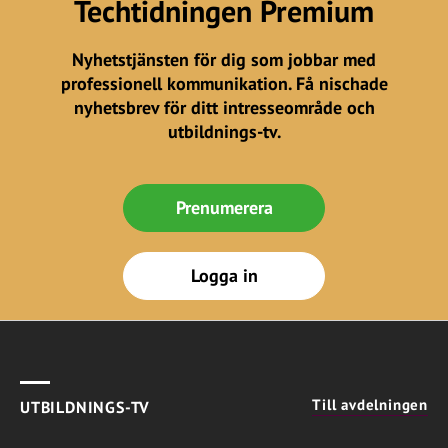
Techtidningen Premium
Nyhetstjänsten för dig som jobbar med
professionell kommunikation. Få nischade
nyhetsbrev för ditt intresseområde och
utbildnings-tv.
Prenumerera
Logga in
Till avdelningen
UTBILDNINGS-TV