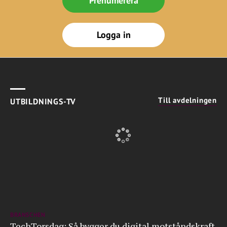
Prenumerera
Logga in
Till avdelningen
UTBILDNINGS-TV
BRANSCHEN
TechTorsdag: Så bygger du digital motståndskraft