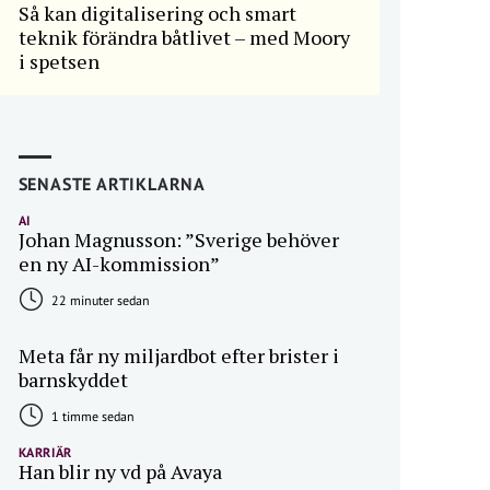
Så kan digitalisering och smart
teknik förändra båtlivet – med Moory
i spetsen
SENASTE ARTIKLARNA
AI
Johan Magnusson: ”Sverige behöver
en ny AI-kommission”
22 minuter sedan
Meta får ny miljardbot efter brister i
barnskyddet
1 timme sedan
KARRIÄR
Han blir ny vd på Avaya