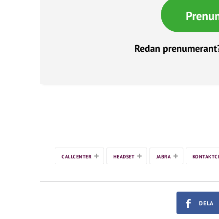
Prenu
Redan prenumerant
+
+
+
CALLCENTER
HEADSET
JABRA
KONTAKTC
DELA