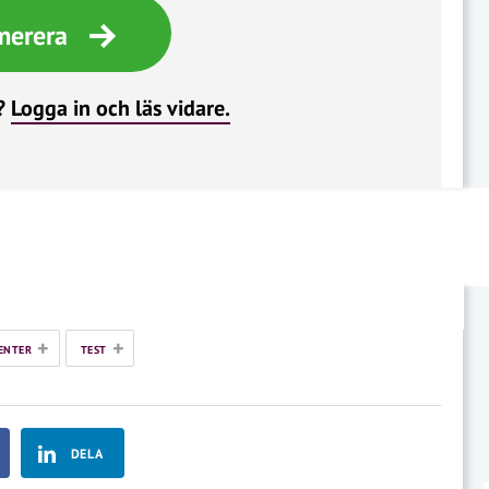
merera
?
Logga in och läs vidare.
+
+
ENTER
TEST
DELA