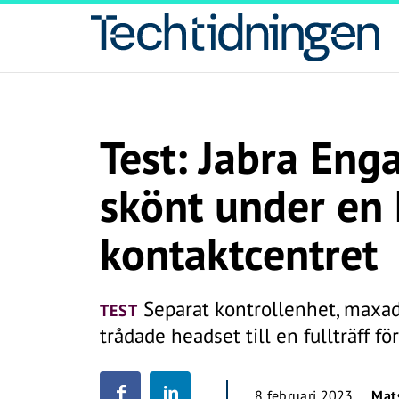
Test: Jabra Enga
skönt under en 
kontaktcentret
Separat kontrollenhet, maxad 
TEST
trådade headset till en fullträff fö
8 februari 2023
Mat