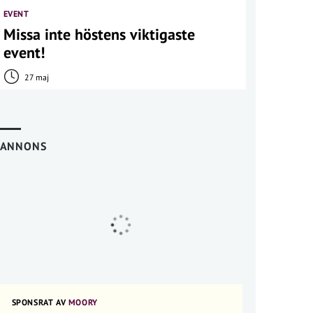
EVENT
Missa inte höstens viktigaste
event!
27 maj
ANNONS
SPONSRAT AV
MOORY