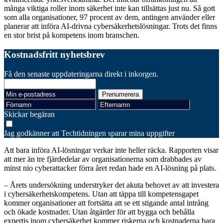
många viktiga roller inom säkerhet inte kan tillsättas just nu. Så gott
som alla organisationer, 97 procent av dem, antingen använder eller
planerar att införa AI-drivna cybersäkerhetslösningar. Trots det finns
en stor brist på kompetens inom branschen.
Kostnadsfritt nyhetsbrev
Få den senaste uppdateringarna direkt i inkorgen.
Skickar begäran
Jag godkänner att Techtidningen sparar mina uppgifter
Att bara införa AI-lösningar verkar inte heller räcka. Rapporten visar
att mer än tre fjärdedelar av organisationerna som drabbades av
minst nio cyberattacker förra året redan hade en AI-lösning på plats.
– Årets undersökning understryker det akuta behovet av att investera
i cybersäkerhetskompetens. Utan att täppa till kompetensgapet
kommer organisationer att fortsätta att se ett stigande antal intrång
och ökade kostnader. Utan åtgärder för att bygga och behålla
expertis inom cybersäkerhet kommer riskerna och kostnaderna bara