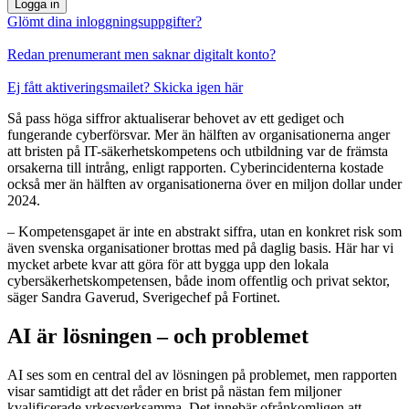
Logga in
Glömt dina inloggningsuppgifter?
Redan prenumerant men saknar digitalt konto?
Ej fått aktiveringsmailet? Skicka igen här
Så pass höga siffror aktualiserar behovet av ett gediget och
fungerande cyberförsvar. Mer än hälften av organisationerna anger
att bristen på IT-säkerhetskompetens och utbildning var de främsta
orsakerna till intrång, enligt rapporten. Cyberincidenterna kostade
också mer än hälften av organisationerna över en miljon dollar under
2024.
– Kompetensgapet är inte en abstrakt siffra, utan en konkret risk som
även svenska organisationer brottas med på daglig basis. Här har vi
mycket arbete kvar att göra för att bygga upp den lokala
cybersäkerhetskompetensen, både inom offentlig och privat sektor,
säger Sandra Gaverud, Sverigechef på Fortinet.
AI är lösningen – och problemet
AI ses som en central del av lösningen på problemet, men rapporten
visar samtidigt att det råder en brist på nästan fem miljoner
kvalificerade yrkesverksamma. Det innebär ofrånkomligen att