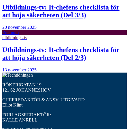
Utbildnings-tv: It-chefens checklista för
att höja säkerheten (Del 3/3)
20 november 2025
Premium
utbildnings-tv
Utbildnings-tv: It-chefens checklista för
att höja säkerheten (Del 2/3)
13 november 2025
RÖKERIGATAN 19
121 62 JOHANNESHOV
CHEFREDAKTÖR & ANSV. UTGIVARE:
Elliot Klint
FÖRLAGSREDAKTÖR:
KALLE ANRELL