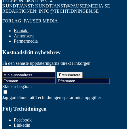
TELEFON: 08-517 955 14
KUNDTJÄNST:
KUNDTJANST@PAUSERMEDIA.SE
REDAKTIONEN:
INFO@TECHTIDNINGEN.SE
FÖRLAG: PAUSER MEDIA
Kontakt
Annonsera
Partnermedia
Kostnadsfritt nyhetsbrev
Få den senaste uppdateringarna direkt i inkorgen.
Skickar begäran
Jag godkänner att Techtidningen sparar mina uppgifter
Följ Techtidningen
Facebook
Linkedin