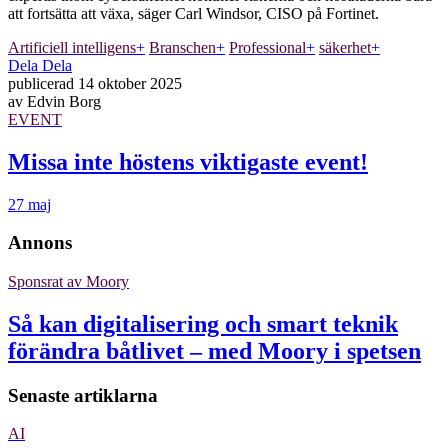
att fortsätta att växa, säger Carl Windsor, CISO på Fortinet.
Artificiell intelligens
+
Branschen
+
Professional
+
säkerhet
+
Dela
Dela
publicerad
14 oktober 2025
av
Edvin Borg
EVENT
Missa inte höstens viktigaste event!
27 maj
Annons
Sponsrat av
Moory
Så kan digitalisering och smart teknik
förändra båtlivet – med Moory i spetsen
Senaste artiklarna
AI