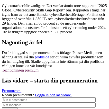
Cyberattacker blir vanligare. Det varslar åtminstone rapporten “2025
Global Cybersecurity Skills Gap Report” om. Rapporten i fråga har
tagits fram av det amerikanska cybersäkerhetsföretaget Fortinet och
bygger på svar från 1 850 IT- och cybersäkerhetsbeslutsfattare från
29 länder. Den visar att 86 procent av de medverkande
organisationerna utsattes för åtminstone ett cyberintrång under 2024.
Tre år tidigare uppgick andelen till 80 procent.
Någonting är fel
Du är inloggad som prenumerant hos förlaget Pauser Media, men
nånting är fel. På din
profilsida
ser du vilka av våra produkter som
du har tillgång till. Skulle uppgifterna inte stämma på din profilsida –
vänligen kontakta vår kundtjänst.
Techtidningen premium
Läs vidare – starta din prenumeration
Prenumerera
Redan prenumerant?
Logga in och läs vidare.