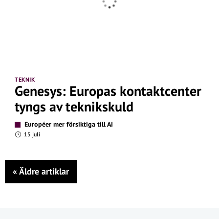
TEKNIK
Genesys: Europas kontaktcenter
tyngs av teknikskuld
Européer mer försiktiga till AI
15 juli
«
Äldre artiklar