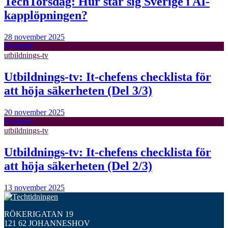
TechTorsdag: Hur står sig Sverige i AI-
kapplöpningen?
28 november 2025
Premium
utbildnings-tv
Utbildnings-tv: It-chefens checklista för
att höja säkerheten (Del 3/3)
20 november 2025
Premium
utbildnings-tv
Utbildnings-tv: It-chefens checklista för
att höja säkerheten (Del 2/3)
13 november 2025
RÖKERIGATAN 19
121 62 JOHANNESHOV