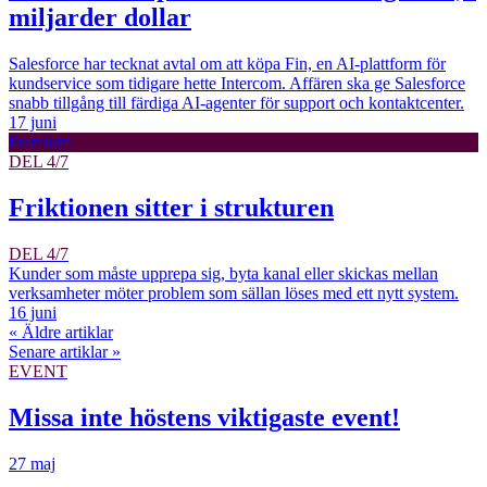
miljarder dollar
Salesforce har tecknat avtal om att köpa Fin, en AI-plattform för
kundservice som tidigare hette Intercom. Affären ska ge Salesforce
snabb tillgång till färdiga AI-agenter för support och kontaktcenter.
17 juni
Premium
DEL 4/7
Friktionen sitter i strukturen
DEL 4/7
Kunder som måste upprepa sig, byta kanal eller skickas mellan
verksamheter möter problem som sällan löses med ett nytt system.
16 juni
«
Äldre artiklar
Senare artiklar
»
EVENT
Missa inte höstens viktigaste event!
27 maj