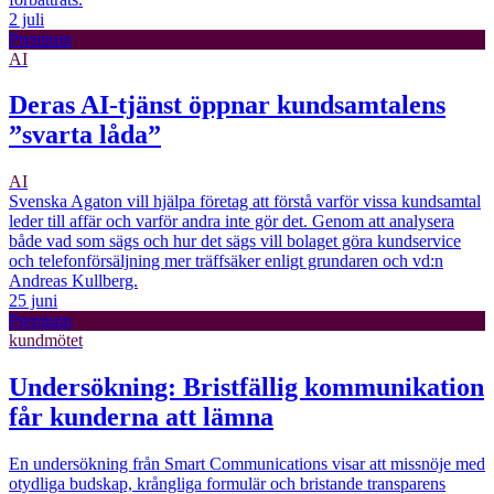
2 juli
Premium
AI
Deras AI-tjänst öppnar kundsamtalens
”svarta låda”
AI
Svenska Agaton vill hjälpa företag att förstå varför vissa kundsamtal
leder till affär och varför andra inte gör det. Genom att analysera
både vad som sägs och hur det sägs vill bolaget göra kundservice
och telefonförsäljning mer träffsäker enligt grundaren och vd:n
Andreas Kullberg.
25 juni
Premium
kundmötet
Undersökning: Bristfällig kommunikation
får kunderna att lämna
En undersökning från Smart Communications visar att missnöje med
otydliga budskap, krångliga formulär och bristande transparens