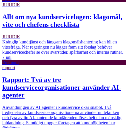
JURIDIK
Allt om nya kundservicelagen: klagomål,
vite och chefens checklista
JURIDIK
Krånglig kundtjänst och långsam klagomålshantering kan bli en
vitesfråga. När regeringen nu lägger fram sitt förslag behöver
kundservicechefer se över svarstider, spårbarhet och interna rutiner.
7 juli
Premium
rapport
Rapport: Två av tre
kundserviceorganisationer använder AI-
agenter
Användningen av AI-agenter i kundservice ökar snabbt. Två
tredjedelar av kundserviceorganisationerna använder nu tekniken
och fyra av tio AI-hanterade kundärenden löses helt utan mänsklig
inblandning. Samtidigt uppger företagen att kundnöjdheten har
förbättrats.