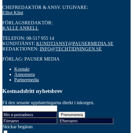
CHEFREDAKTÖR & ANSV. UTGIVARE:
Elliot Klint
FÖRLAGSREDAKTÖR:
KALLE ANRELL
TELEFON: 08-517 955 14
KUNDTJÄNST:
KUNDTJANST@PAUSERMEDIA.SE
REDAKTIONEN:
INFO@TECHTIDNINGEN.SE
FÖRLAG: PAUSER MEDIA
Kontakt
Annonsera
Partnermedia
Kostnadsfritt nyhetsbrev
Få den senaste uppdateringarna direkt i inkorgen.
Skickar begäran