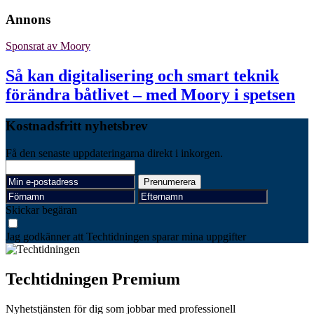
Annons
Sponsrat av
Moory
Så kan digitalisering och smart teknik
förändra båtlivet – med Moory i spetsen
Kostnadsfritt nyhetsbrev
Få den senaste uppdateringarna direkt i inkorgen.
Skickar begäran
Jag godkänner att Techtidningen sparar mina uppgifter
Techtidningen Premium
Nyhetstjänsten för dig som jobbar med professionell