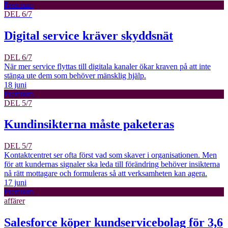
Premium
DEL 6/7
Digital service kräver skyddsnät
DEL 6/7
När mer service flyttas till digitala kanaler ökar kraven på att inte
stänga ute dem som behöver mänsklig hjälp.
18 juni
Premium
DEL 5/7
Kundinsikterna måste paketeras
DEL 5/7
Kontaktcentret ser ofta först vad som skaver i organisationen. Men
för att kundernas signaler ska leda till förändring behöver insikterna
nå rätt mottagare och formuleras så att verksamheten kan agera.
17 juni
Premium
affärer
Salesforce köper kundservicebolag för 3,6