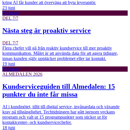
kring AI får kunder att överväga att byta leverantör.
23 juni
Premium
DEL 7/7
Nästa steg är proaktiv service
DEL 7/7
Flera chefer vill gå från reaktiv kundservice till mer proaktiv
kommunikation. Målet är att använda data för att agera tidigare,
innan kunden själv upptäcker problemet eller tar kontakt.
19 juni
Premium
ALMEDALEN 2026
Kundserviceguiden till Almedalen: 15
punkter du inte får missa
AI i kundmötet, tillit till digital service, invånardata och växande
krav på tillgänglighet. Techtidningen har gått igenom veckans
program och valt ut 15 programpunkter som sticker ut för
kontaktcenter- och kundservicechefer.
18 juni