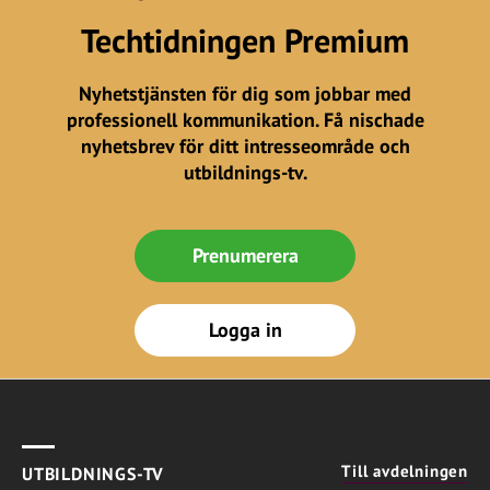
Techtidningen Premium
Nyhetstjänsten för dig som jobbar med
professionell kommunikation. Få nischade
nyhetsbrev för ditt intresseområde och
utbildnings-tv.
Prenumerera
Logga in
Till avdelningen
UTBILDNINGS-TV