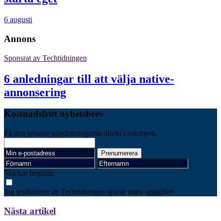
6 augusti
Annons
Sponsrat av
Techtidningen
6 anledningar till att välja native-
annonsering
Kostnadsfritt nyhetsbrev
Få den senaste uppdateringarna direkt i inkorgen.
Skickar begäran
Jag godkänner att Techtidningen sparar mina uppgifter
Nästa artikel