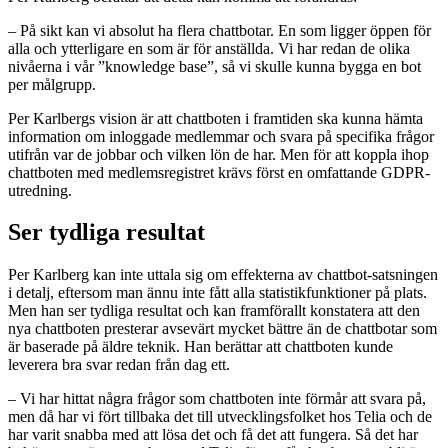
– På sikt kan vi absolut ha flera chattbotar. En som ligger öppen för
alla och ytterligare en som är för anställda. Vi har redan de olika
nivåerna i vår ”knowledge base”, så vi skulle kunna bygga en bot
per målgrupp.
Per Karlbergs vision är att chattboten i framtiden ska kunna hämta
information om inloggade medlemmar och svara på specifika frågor
utifrån var de jobbar och vilken lön de har. Men för att koppla ihop
chattboten med medlemsregistret krävs först en omfattande GDPR-
utredning.
Ser tydliga resultat
Per Karlberg kan inte uttala sig om effekterna av chattbot-satsningen
i detalj, eftersom man ännu inte fått alla statistikfunktioner på plats.
Men han ser tydliga resultat och kan framförallt konstatera att den
nya chattboten presterar avsevärt mycket bättre än de chattbotar som
är baserade på äldre teknik. Han berättar att chattboten kunde
leverera bra svar redan från dag ett.
– Vi har hittat några frågor som chattboten inte förmår att svara på,
men då har vi fört tillbaka det till utvecklingsfolket hos Telia och de
har varit snabba med att lösa det och få det att fungera. Så det har