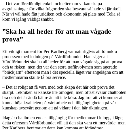
– Det var föredömligt enkelt och eftersom vi kan skapa
avgränsningar för vilka frågor den ska besvara så hade vi järnkoll.
När vi väl hade fått juridiken och ekonomin på plats med Telia så
kom vi igång väldigt snabbt.
”Ska ha all heder för att man vågade
prova”
Ett viktigt moment för Per Karlberg var naturligtvis att förankra
processen med ledningen på Vårdförbundet. Han säger att
Vårdförbundet ska ha all heder för att man vågade sig på att prova
och ta risken, men det var den stora trafikvolymen som agerade
”bräckjärn” eftersom man i det speciella läget var angelägna om att
medlemmarna skulle få bra service.
– Det är roligt att få vara med och skapa det här och prova det
skarpt. Tekniken är kanske lite omogen, men oftast svarar chattboten
bra och det är ändå bättre än att inte köra. Jag tror att vi kommer att
kunna höja kvaliteten på vårt arbete och tillgängligheten på vår
kunskap avsevärt genom att gå vidare i den här riktningen.
Idag är chattboten endast tillgänglig för medlemmar i inloggat läge,
detta eftersom Vårdförbundet vill att den ska vara ett mervärde, men
Per Karlberg berättar att detta kan komma att förändras: