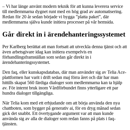
– Vi har länge använt modern teknik för att kunna leverera service
till medlemmarna dygnet runt med en hög grad av automatisering.
Redan för 20 år sedan började vi bygga ”platta paket”, där
medlemmarna själva kunde initiera processer på vår hemsida.
Går direkt in i ärendehanteringssystemet
Per Karlberg berättat att man fortsatt att utveckla denna tjänst och att
även arbetsgivare idag kan initiera exempelvis en
förhandlingsframställan som sedan går direkt in i
ärendehanteringssystemet.
Den faq, eller kunskapsdatabas, där man använder sig av Telia Ace-
plattformen har varit i drift sedan maj förra året och där har man
hittills skapat 560 färdiga dialoger som medlemmarna kan ta hjälp
av. För internt bruk inom Vårdförbundet finns ytterligare ett par
hundra dialoger tillgängliga.
När Telia kom med ett erbjudande om att börja använda den nya
chattboten, som bygger på generativ ai, för en dryg månad sedan
gick det snabbt. Ett övertygande argument var att man kunde
använda sig av alla de dialoger som redan fanns på plats i faq-
tjänsten.