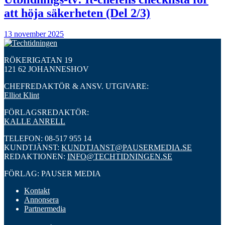
att höja säkerheten (Del 2/3)
13 november 2025
RÖKERIGATAN 19
121 62 JOHANNESHOV
CHEFREDAKTÖR & ANSV. UTGIVARE:
Elliot Klint
FÖRLAGSREDAKTÖR:
KALLE ANRELL
TELEFON: 08-517 955 14
KUNDTJÄNST:
KUNDTJANST@PAUSERMEDIA.SE
REDAKTIONEN:
INFO@TECHTIDNINGEN.SE
FÖRLAG: PAUSER MEDIA
Kontakt
Annonsera
Partnermedia