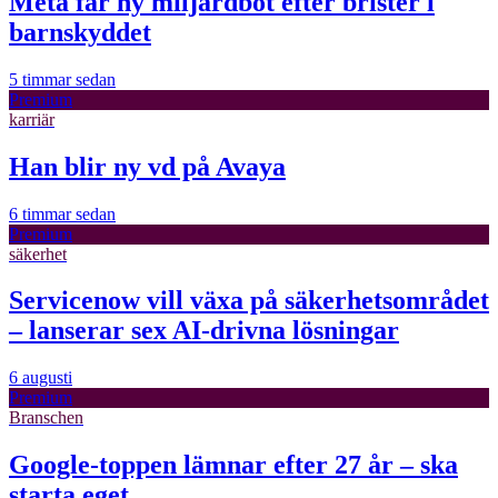
Meta får ny miljardbot efter brister i
barnskyddet
5 timmar sedan
Premium
karriär
Han blir ny vd på Avaya
6 timmar sedan
Premium
säkerhet
Servicenow vill växa på säkerhetsområdet
– lanserar sex AI-drivna lösningar
6 augusti
Premium
Branschen
Google-toppen lämnar efter 27 år – ska
starta eget