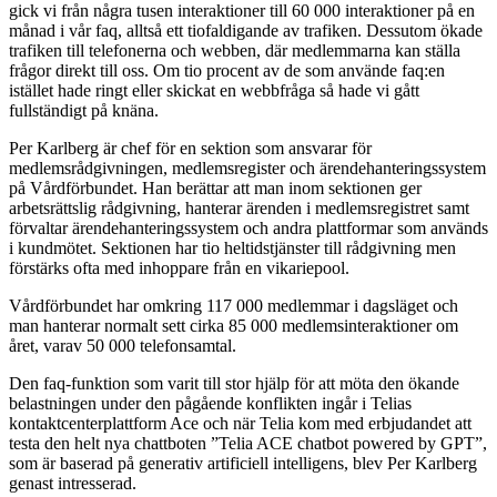
gick vi från några tusen interaktioner till 60 000 interaktioner på en
månad i vår faq, alltså ett tiofaldigande av trafiken. Dessutom ökade
trafiken till telefonerna och webben, där medlemmarna kan ställa
frågor direkt till oss. Om tio procent av de som använde faq:en
istället hade ringt eller skickat en webbfråga så hade vi gått
fullständigt på knäna.
Per Karlberg är chef för en sektion som ansvarar för
medlemsrådgivningen, medlemsregister och ärendehanteringssystem
på Vårdförbundet. Han berättar att man inom sektionen ger
arbetsrättslig rådgivning, hanterar ärenden i medlemsregistret samt
förvaltar ärendehanteringssystem och andra plattformar som används
i kundmötet. Sektionen har tio heltidstjänster till rådgivning men
förstärks ofta med inhoppare från en vikariepool.
Vårdförbundet har omkring 117 000 medlemmar i dagsläget och
man hanterar normalt sett cirka 85 000 medlemsinteraktioner om
året, varav 50 000 telefonsamtal.
Den faq-funktion som varit till stor hjälp för att möta den ökande
belastningen under den pågående konflikten ingår i Telias
kontaktcenterplattform Ace och när Telia kom med erbjudandet att
testa den helt nya chattboten ”Telia ACE chatbot powered by GPT”,
som är baserad på generativ artificiell intelligens, blev Per Karlberg
genast intresserad.