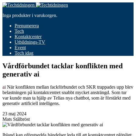
Inga produkter i varukorgen.
Prenumerera
Tech
Kontaktcenter
Utbildnings-TV
Event
Tech idag
Vårdförbundet tacklar konflikten med
generativ ai
ai
När konflikten mellan fackförbundet och SKR trappades upp blev
belastningen på kontaktcentret snabbt mycket ansträngd. Som tur
var kunde man ta hjälp av Telias nya chattbot, som är förstärkt med
generativ artificiell intelligens.
23 maj 2024
Mats Stålbröst
Ibland kan oförutsedda händelser leda till att kontaktcentret plötsligt