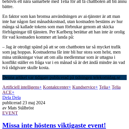
behövts ett nära samarbete med Telia för att få chattboten att bli ännu
bättre.
En faktor som kan bromsa användningen av ai-tjänster är att man
inte har någon fast månadskostnad, utan kostnaden bestäms av hur
många så kallade tokens som man förbrukar genom att skicka
förfrågningar till tjänsten. Per Karlberg berättar att han inte är orolig
för vad kostnaden kommer att landa på:
– Jag är otroligt spänd på att se om chattboten tar så mycket trafik
som jag hoppas. Kostnaderna får inte bli hur stora som helst, men
mina uträkningar visar att om alla medlemmar som är uttagna i
konflikt ställer en fråga var i en månad så är det ändå mindre än vad
två rådgivare skulle kosta.
Denna artikel var tidigare publicerad på tidningen telekomidag.se
Artificiell intelligens
+
Kontaktcenter
+
Kundservice
+
Telia
+
Telia
ACE
+
Dela
Dela
publicerad
23 maj 2024
av
Mats Stålbröst
EVENT
Missa inte höstens viktigaste event!