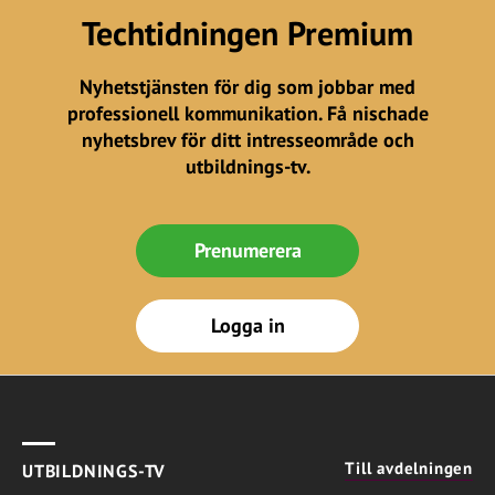
Techtidningen Premium
Nyhetstjänsten för dig som jobbar med
professionell kommunikation. Få nischade
nyhetsbrev för ditt intresseområde och
utbildnings-tv.
Prenumerera
Logga in
Till avdelningen
UTBILDNINGS-TV