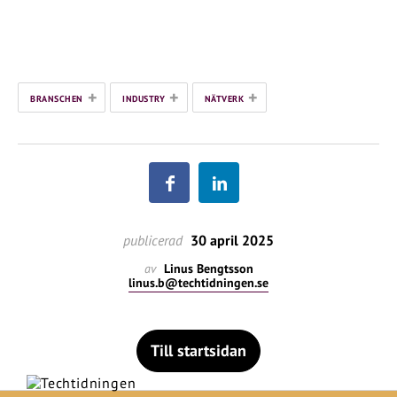
+
+
+
BRANSCHEN
INDUSTRY
NÄTVERK
publicerad
30 april 2025
av
Linus Bengtsson
linus.b@techtidningen.se
Till startsidan