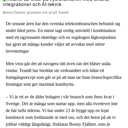
Benny Fjällner, grundare och vd på Team8.
De senaste åren har den svenska telekombranschen befunnit sig
under hård press. En minst sagt orolig omvärld i kombination
med ett ogynnsamt ränteläge och en segdragen lågkonjunktur
har gjort att många kunder väljer att avvakta med större
investeringar
Men visst går det att navigera rätt även när det blåser snåla
vindar. Team8 har breddat sin verksamhet och hittat ett
framgångsrecept som går ut på att man tar fram branschspecifika
lösningar som ger maximal kundnytta.
– Vi är ett av de äldre bolagen i vår bransch som finns kvar i
Sverige. Det är många som startar upp, men alla överlever inte
de här tuffa tiderna. Vi har under 23 år byggt upp en lojal
kundstock som fortfarande är med oss, och det beror på att vi
jobbar väldigt långsiktigt, förklarar Benny Fjällner, som är