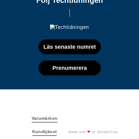
Följ Techtidningen
Läs senaste numret
Prenumerera
Varumärken
Kundtjänst
❤
Made with
by
WonderFour