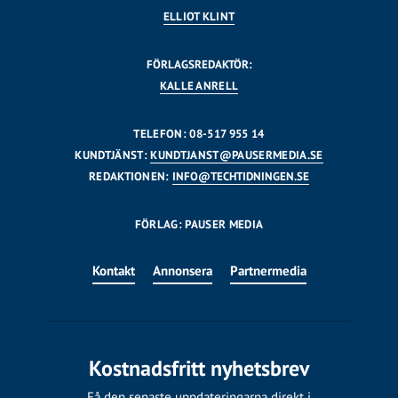
ELLIOT KLINT
FÖRLAGSREDAKTÖR:
KALLE ANRELL
TELEFON: 08-517 955 14
KUNDTJÄNST:
KUNDTJANST@PAUSERMEDIA.SE
REDAKTIONEN:
INFO@TECHTIDNINGEN.SE
FÖRLAG: PAUSER MEDIA
Kontakt
Annonsera
Partnermedia
Kostnadsfritt nyhetsbrev
Få den senaste uppdateringarna direkt i