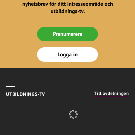
nyhetsbrev för ditt intresseområde och
utbildnings-tv.
Prenumerera
Logga in
Till avdelningen
UTBILDNINGS-TV