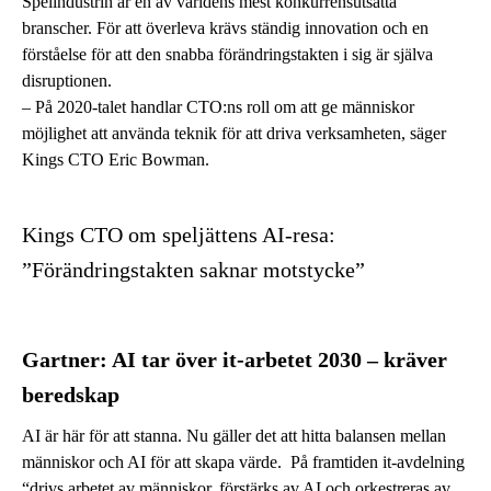
Spelindustrin är en av världens mest konkurrensutsatta
branscher. För att överleva krävs ständig innovation och en
förståelse för att den snabba förändringstakten i sig är själva
disruptionen.
– På 2020-talet handlar CTO:ns roll om att ge människor
möjlighet att använda teknik för att driva verksamheten, säger
Kings CTO Eric Bowman.
Kings CTO om speljättens AI-resa:
”Förändringstakten saknar motstycke”
Gartner: AI tar över it-arbetet 2030 – kräver
beredskap
AI är här för att stanna. Nu gäller det att hitta balansen mellan
människor och AI för att skapa värde. På framtiden it-avdelning
“drivs arbetet av människor, förstärks av AI och orkestreras av