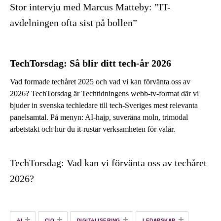
Stor intervju med Marcus Matteby: ”IT-
avdelningen ofta sist på bollen”
TechTorsdag: Så blir ditt tech-år 2026
Vad formade techåret 2025 och vad vi kan förvänta oss av
2026? TechTorsdag är Techtidningens webb-tv-format där vi
bjuder in svenska techledare till tech-Sveriges mest relevanta
panelsamtal. På menyn: AI-hajp, suveräna moln, trimodal
arbetstakt och hur du it-rustar verksamheten för valår.
TechTorsdag: Vad kan vi förvänta oss av techåret
2026?
+
+
+
+
AI
CIO
DIGITALISERING
LEDARSKAP