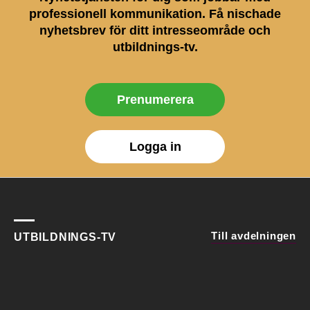
professionell kommunikation. Få nischade
nyhetsbrev för ditt intresseområde och
utbildnings-tv.
Prenumerera
Logga in
Till avdelningen
UTBILDNINGS-TV