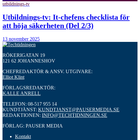
utbildnings-tv
Utbildnings-tv: It-chefens checklista för
att höja säkerheten (Del 2/3)
13 november 2025
RÖKERIGATAN 19
121 62 JOHANNESHOV
CHEFREDAKTÖR & ANSV. UTGIVARE:
Elliot Klint
FÖRLAGSREDAKTÖR:
KALLE ANRELL
TELEFON: 08-517 955 14
KUNDTJÄNST:
KUNDTJANST@PAUSERMEDIA.SE
REDAKTIONEN:
INFO@TECHTIDNINGEN.SE
FÖRLAG: PAUSER MEDIA
Kontakt