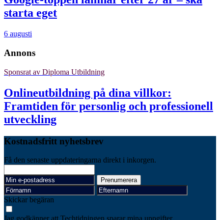
starta eget
6 augusti
Annons
Sponsrat av
Diploma Utbildning
Onlineutbildning på dina villkor:
Framtiden för personlig och professionell
utveckling
Kostnadsfritt nyhetsbrev
Få den senaste uppdateringarna direkt i inkorgen.
Skickar begäran
Jag godkänner att Techtidningen sparar mina uppgifter