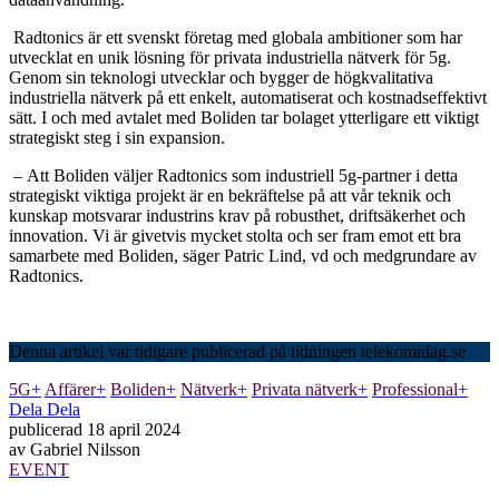
Radtonics är ett svenskt företag med globala ambitioner som har
utvecklat en unik lösning för privata industriella nätverk för 5g.
Genom sin teknologi utvecklar och bygger de högkvalitativa
industriella nätverk på ett enkelt, automatiserat och kostnadseffektivt
sätt. I och med avtalet med Boliden tar bolaget ytterligare ett viktigt
strategiskt steg i sin expansion.
– Att Boliden väljer Radtonics som industriell 5g-partner i detta
strategiskt viktiga projekt är en bekräftelse på att vår teknik och
kunskap motsvarar industrins krav på robusthet, driftsäkerhet och
innovation. Vi är givetvis mycket stolta och ser fram emot ett bra
samarbete med Boliden, säger Patric Lind, vd och medgrundare av
Radtonics.
Denna artikel var tidigare publicerad på tidningen telekomidag.se
5G
+
Affärer
+
Boliden
+
Nätverk
+
Privata nätverk
+
Professional
+
Dela
Dela
publicerad
18 april 2024
av
Gabriel Nilsson
EVENT