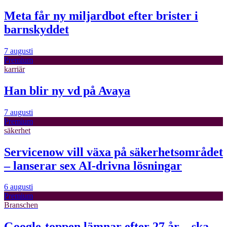
Meta får ny miljardbot efter brister i
barnskyddet
7 augusti
Premium
karriär
Han blir ny vd på Avaya
7 augusti
Premium
säkerhet
Servicenow vill växa på säkerhetsområdet
– lanserar sex AI-drivna lösningar
6 augusti
Premium
Branschen
Google-toppen lämnar efter 27 år – ska