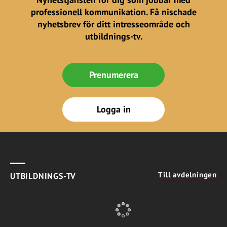
professionell kommunikation. Få nischade
nyhetsbrev för ditt intresseområde och
utbildnings-tv.
Prenumerera
Logga in
Till avdelningen
UTBILDNINGS-TV