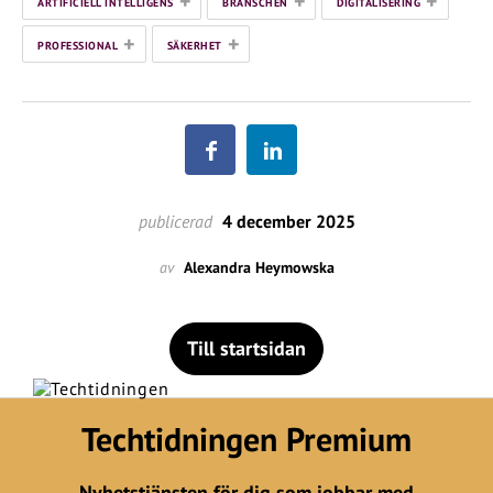
+
+
+
ARTIFICIELL INTELLIGENS
BRANSCHEN
DIGITALISERING
+
+
PROFESSIONAL
SÄKERHET
publicerad
4 december 2025
av
Alexandra Heymowska
Till startsidan
Techtidningen Premium
Nyhetstjänsten för dig som jobbar med